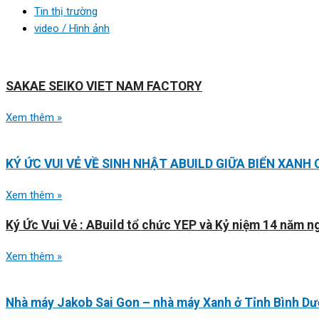
Tin thị trường
video / Hình ảnh
SAKAE SEIKO VIET NAM FACTORY
Xem thêm »
KÝ ỨC VUI VẺ VỀ SINH NHẬT ABUILD GIỮA BIỂN XANH
Xem thêm »
Ký Ức Vui Vẻ : ABuild tổ chức YEP và Kỷ niệm 14 năm n
Xem thêm »
Nhà máy Jakob Sai Gon – nhà máy Xanh ở Tỉnh Bình D