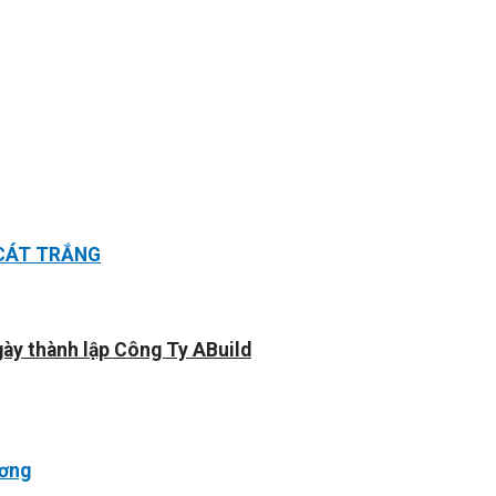
 CÁT TRẮNG
gày thành lập Công Ty ABuild
ương