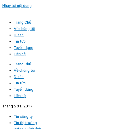
Nhảy tới nội dung
Trang Chủ
Về chúng tôi
Dự án
Tin tức
Tuyển dụng
Liên hệ
Trang Chủ
Về chúng tôi
Dự án
Tin tức
Tuyển dụng
Liên hệ
Tháng 5 31, 2017
Tin công ty
Tin thị trường
video / Hình ảnh