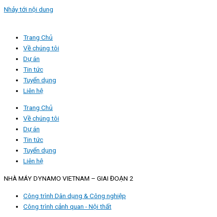
Nhảy tới nội dung
Trang Chủ
Về chúng tôi
Dự án
Tin tức
Tuyển dụng
Liên hệ
Trang Chủ
Về chúng tôi
Dự án
Tin tức
Tuyển dụng
Liên hệ
NHÀ MÁY DYNAMO VIETNAM – GIAI ĐOẠN 2
Công trình Dân dụng & Công nghiệp
Công trình cảnh quan - Nội thất