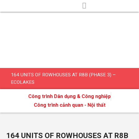
Nhảy
tới
nội
TRANG CHỦ
VỀ CHÚNG TÔI
TIN TỨC
TUYỂN DỤNG
LIÊN HỆ
dung
164 UNITS OF ROWHOUSES AT R8B (PHASE 3) –
ECOLAKES
Công trình Dân dụng & Công nghiệp
Công trình cảnh quan - Nội thất
164 UNITS OF ROWHOUSES AT R8B